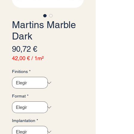
Martins Marble
Dark
Precio
90,72 €
42,00 €
/
1m²
42,00 €
por
Finitions
*
1
Metro
cuadrado
Format
*
Implantation
*