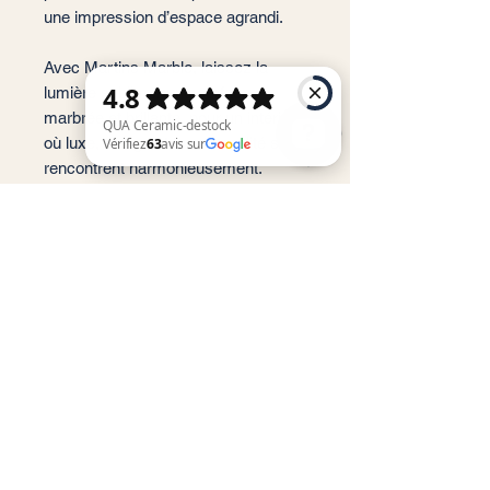
une impression d’espace agrandi.
Avec Martins Marble, laissez la
lumière sublimer une surface
marbrée et brillante, pour un intérieur
où luxe, design et fonctionnalité se
rencontrent harmonieusement.
QUA Ceramic-destock Vérifiez 63 avis sur Google
📐 Format : 60X120 cm
📏 Épaisseur : 8 mm
🏠 Usage : Sol et Mur (intérieur),
résistant au gel
✨ Finition : Poli brillant (Tam
Parlak / Full Lappato)
📦 m²/Boîte : 2,16 m²
🔢 Carreaux/Boîte : 3 pièces