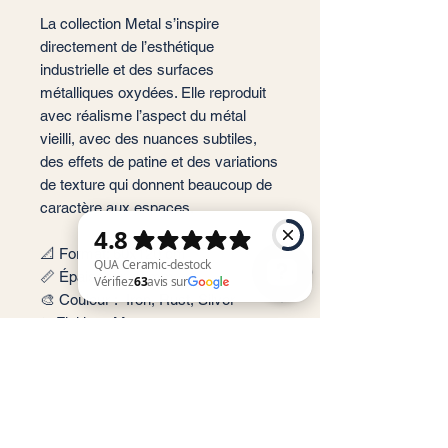
La collection Metal s’inspire
directement de l’esthétique
industrielle et des surfaces
métalliques oxydées. Elle reproduit
avec réalisme l’aspect du métal
vieilli, avec des nuances subtiles,
des effets de patine et des variations
de texture qui donnent beaucoup de
caractère aux espaces.
📐 Format: 60x120 cm
📏 Épaisseur : 9 mm
🎨 Couleur : Iron, Rust, Silver
✨ Finition : Mate
QUA Ceramic-destock Vérifiez 63 avis sur Google
📦 Conditionnement: 1,44 m2 par
boite soit 2 carreaux
🏠 Implantation: Intérieur