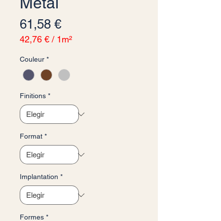
Metal
Precio
61,58 €
42,76 €
/
1m²
42,76 €
Couleur
*
por
1
Metro
cuadrado
Finitions
*
Format
*
Implantation
*
Formes
*