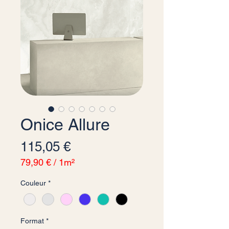
Onice Allure
Precio
115,05 €
79,90 €
/
1m²
79,90 €
Couleur
*
por
1
Metro
cuadrado
Format
*