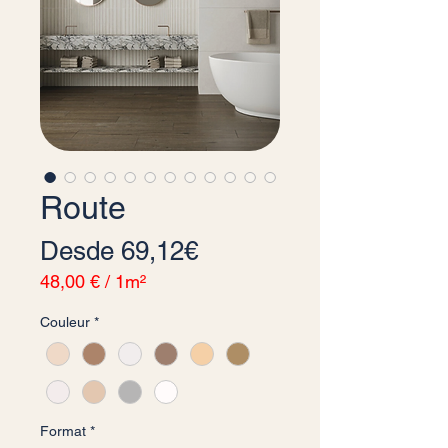
Route
Precio de oferta
Desde
69,12€
48,00 €
/
1m²
48,00 €
Couleur
*
por
1
Metro
cuadrado
Format
*