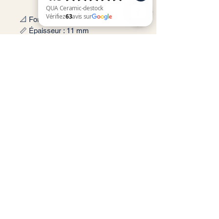
📐 Format: 60x120 cm
📏 Épaisseur : 11 mm
QUA Ceramic-destock Vérifiez 63 avis sur Google
🎨 Couleur : Beige, Gris, Ceniza,
Taupe
✨ Finition : Mate
📦 Conditionnement: 1,44m2 par
boite soit 2 carreaux
🏠 Implantation: Intérieur et
extérieur
Service client
Informations légales
Conditions générales de vente
Politique de confidentialité
Mentions légales