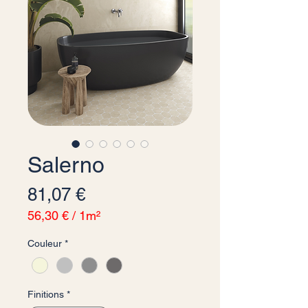
Salerno
Precio
81,07 €
56,30 €
/
1m²
56,30 €
Couleur
*
por
1
Metro
cuadrado
Finitions
*