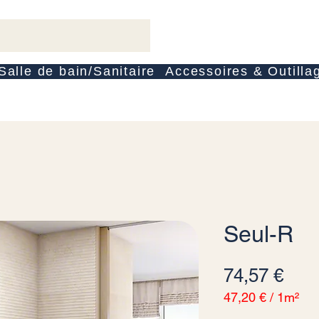
Salle de bain/Sanitaire
Accessoires & Outilla
Seul-R
Prec
74,57 €
47,20 €
/
1m²
47,20 €