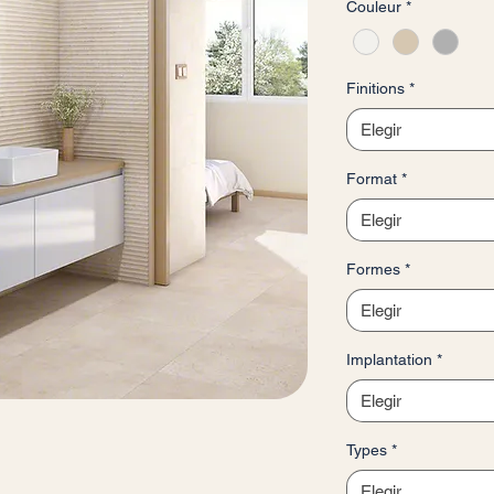
Couleur
*
por
1
Metro
cuadrado
Finitions
*
Elegir
Format
*
Elegir
Formes
*
Elegir
Implantation
*
Elegir
Types
*
Elegir