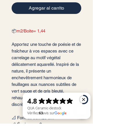
Agregar al carrito
📦
m2/Boite= 1,44
Apportez une touche de poésie et de
fraîcheur à vos espaces avec ce
carrelage au motif végétal
délicatement aquarellé. Inspiré de la
nature, il présente un
enchevêtrement harmonieux de
feuillages aux nuances subtiles de
vert sauge et de gris bleuté,
rehaussé de fines touches florales
discrètes.
📐 Format: 60x120 cm
📏 Épaisseur : 9 mm
QUA Ceramic-destock Vérifiez 63 avis sur Google