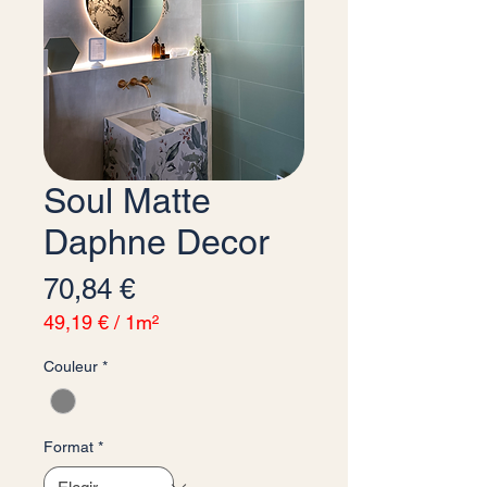
Soul Matte
Daphne Decor
Precio
70,84 €
49,19 €
/
1m²
49,19 €
Couleur
*
por
1
Metro
cuadrado
Format
*