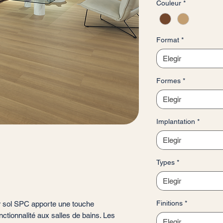
Couleur
*
por
1
Metro
cuadrado
Format
*
Elegir
Formes
*
Elegir
Implantation
*
Elegir
Types
*
Elegir
Finitions
*
r sol SPC apporte une touche
ctionnalité aux salles de bains. Les
Elegir