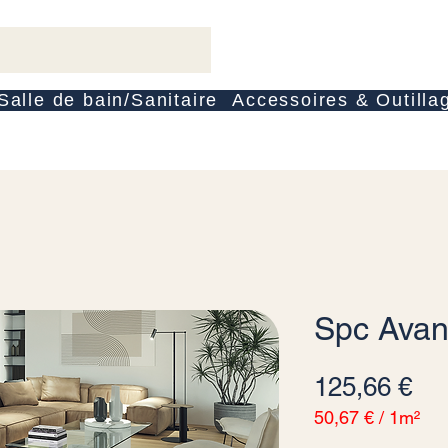
Salle de bain/Sanitaire
Accessoires & Outilla
Spc Avan
Pre
125,66 €
50,67 €
/
1m²
50,67 €