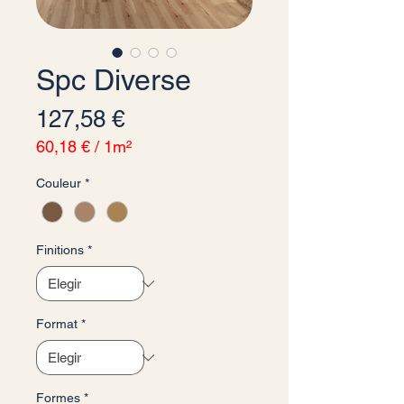
Spc Diverse
Precio
127,58 €
60,18 €
/
1m²
60,18 €
Couleur
*
por
1
Metro
cuadrado
Finitions
*
Format
*
Formes
*