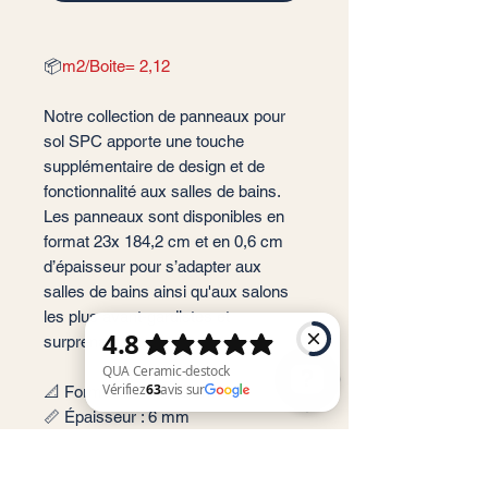
📦
m2/Boite= 2,12
Notre collection de panneaux pour
sol SPC apporte une touche
supplémentaire de design et de
fonctionnalité aux salles de bains.
Les panneaux sont disponibles en
format 23x 184,2 cm et en 0,6 cm
d’épaisseur pour s’adapter aux
salles de bains ainsi qu'aux salons
les plus avant-gardistes et
surprenantes.
📐 Format: 23x184,2 cm
📏 Épaisseur : 6 mm
QUA Ceramic-destock Vérifiez 63 avis sur Google
🎨 Couleur : Balde, Cargo, Nature
✨ Finition : Mate