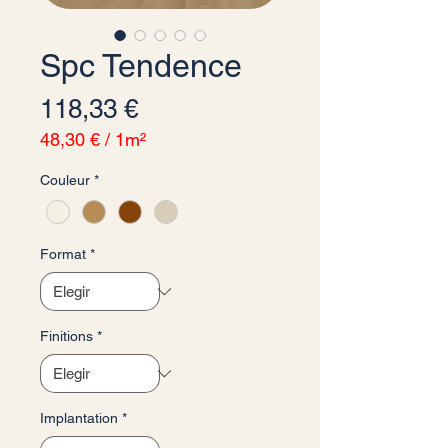
Spc Tendence
Precio
118,33 €
48,30 €
/
1m²
48,30 €
Couleur
*
por
1
Metro
cuadrado
Format
*
Finitions
*
Implantation
*