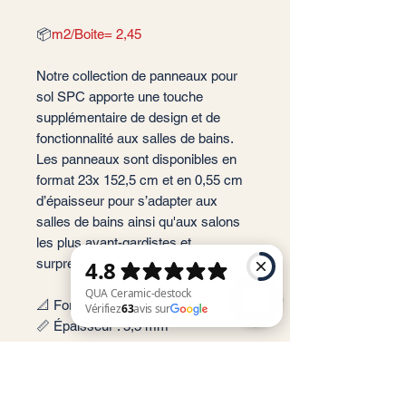
📦
m2/Boite= 2,45
Notre collection de panneaux pour
sol SPC apporte une touche
supplémentaire de design et de
fonctionnalité aux salles de bains.
Les panneaux sont disponibles en
format 23x 152,5 cm et en 0,55 cm
d’épaisseur pour s’adapter aux
salles de bains ainsi qu'aux salons
les plus avant-gardistes et
surprenantes.
📐 Format: 23x152,5 cm
📏 Épaisseur : 5,5 mm
🎨 Couleur : Ivory, Nut, Oak, Sand
QUA Ceramic-destock Vérifiez 63 avis sur Google
✨ Finition : Mate
📦 Conditionnement: 2,45m2 par