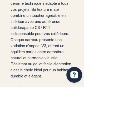
cérame technique s'adapte à tous
vos projets. Sa texture mate
combine un toucher agréable en
intérieur avec une adhérence
antidérapante C3 / R11
indispensable pour vos extérieurs.
Chaque carreau présente une
variation d'aspect V3, offrant un
équilibre parfait entre caractère
naturel et harmonie visuelle.
Résistant au gel et facile d'entretien,
c'est le choix idéal pour un habitat
durable et élégant.
📐 Format : 29,5x60 cm
📏 Épaisseur : 9 mm (standard
haute résistance)
🎨 Couleurs : Blanco, Arena, Gris
🏠 Usage : Sol et Mur (Intérieur /