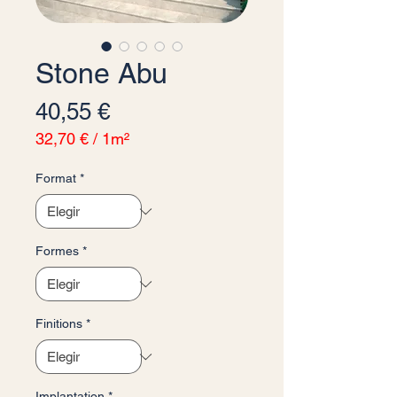
Stone Abu
Precio
40,55 €
32,70 €
/
1m²
32,70 €
por
Format
*
1
Metro
cuadrado
Formes
*
Finitions
*
Implantation
*