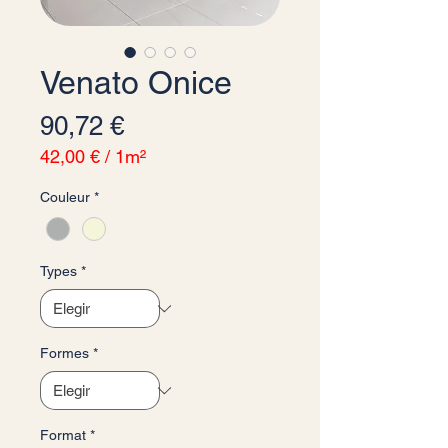
Venato Onice
Precio
90,72 €
42,00 €
/
1m²
42,00 €
Couleur
*
por
1
Metro
cuadrado
Types
*
Formes
*
Format
*