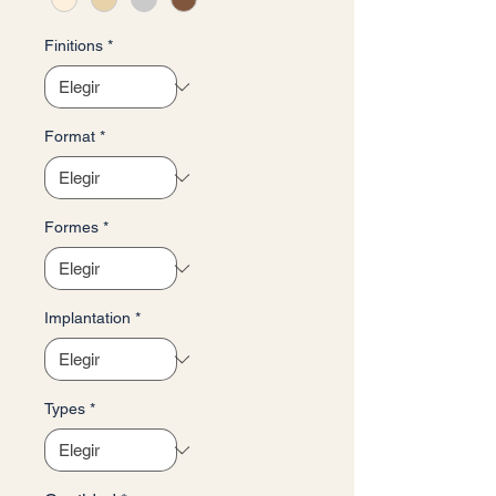
Metro
cuadrado
Finitions
*
Format
*
Formes
*
Implantation
*
Types
*