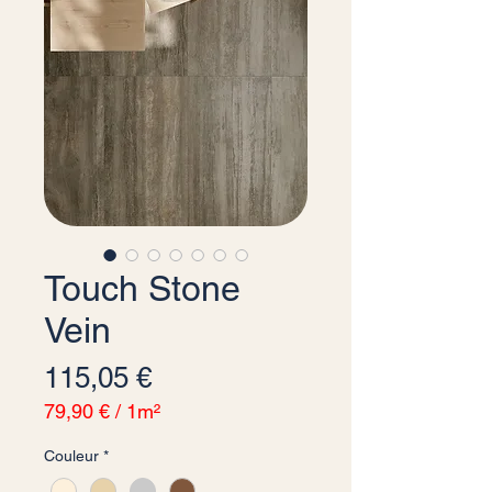
Touch Stone
Vein
Precio
115,05 €
79,90 €
/
1m²
79,90 €
Couleur
*
por
1