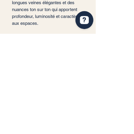
longues veines élégantes et des
nuances ton sur ton qui apportent
profondeur, luminosité et caractère
aux espaces.
📐 Format: 60x120 cm
📏 Épaisseur : 9 mm
🎨 Couleur : White, Gold, Grey,
Brown
✨ Finition : Mate
📦 Conditionnement: 1,44 m2 par
boite soit 2 carreaux
🏠 Implantation: Intérieur
Service client
Informations légales