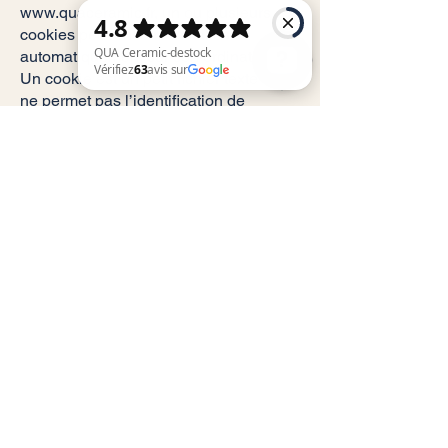
www.quaceramic.fr
, un ou plusieurs
cookies peuvent être installés
automatiquement sur son ordinateur.
Un cookie est un petit fichier texte qui
ne permet pas l’identification de
QUA Ceramic-destock Vérifiez 63 avis sur Google
l’utilisateur, mais qui enregistre des
informations relatives à la navigation
d’un appareil sur un site web. Les
données collectées ont pour objectif de
faciliter la navigation ultérieure sur le
site et de permettre la réalisation de
statistiques de fréquentation.
Contact
Service client
Informations légales