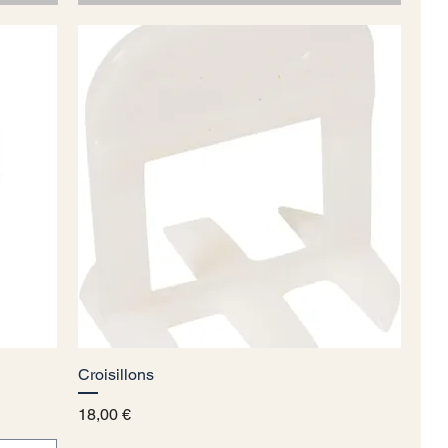
Croisillons
Vista rapida
Prezzo
18,00 €