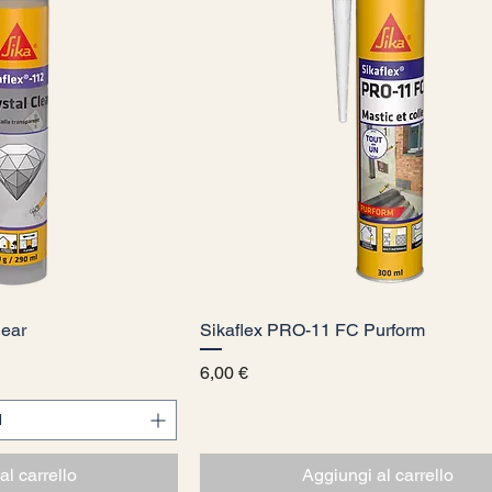
lear
 rapida
Sikaflex PRO-11 FC Purform
Vista rapida
Prezzo
6,00 €
al carrello
Aggiungi al carrello