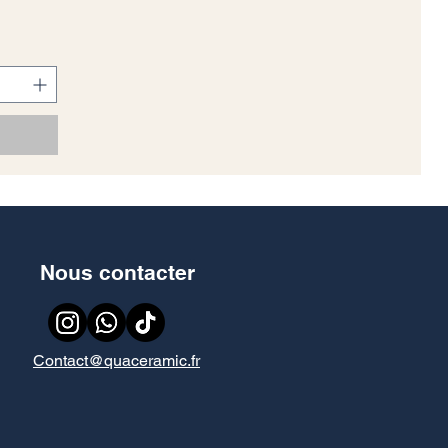
es 10% de surface en plus pour
=33m2, 33/1,44=22,91 boites,
vant toutes commandes.
Nous contacter
Contact@quaceramic.fr