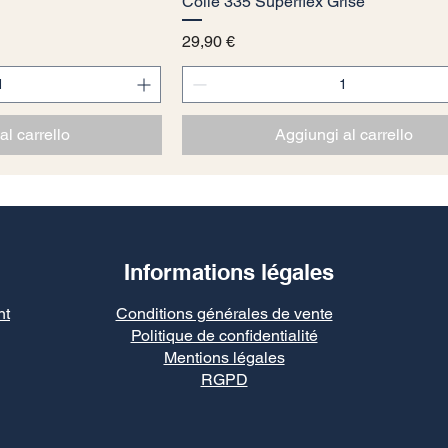
 rapida
Colle 335 Superflex Grise
Vista rapida
Prezzo
29,90 €
al carrello
Aggiungi al carrello
u m2. Les achats se font à la boite, prenez en compt
44m2 donc si 30m2 de surface au sol, prévoir: 30+10%
s soit 33,12m2). Vérifiez la surface de vos pièces a
Informations légales
nt
Conditions générales de vente
Politique de confidentialité
Mentions légales
RGPD