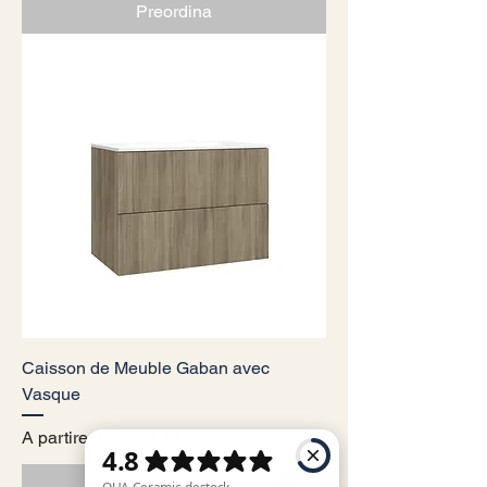
Preordina
Caisson de Meuble Gaban avec
Vasque
Prezzo scontato
A partire da
1026,96 €
Preordina