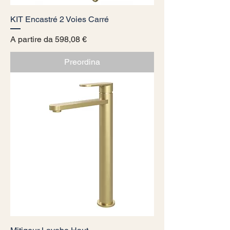
KIT Encastré 2 Voies Carré
Prezzo scontato
A partire da
598,08 €
Preordina