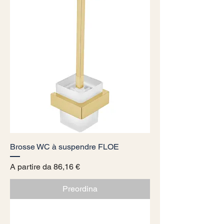
Brosse WC à suspendre FLOE
Prezzo scontato
A partire da
86,16 €
Preordina