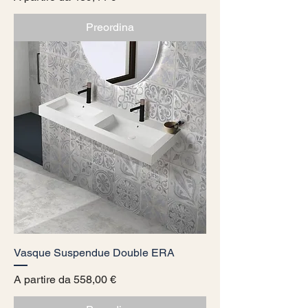
Preordina
Vasque Suspendue Double ERA
Prezzo scontato
A partire da
558,00 €