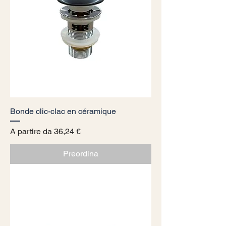
Bonde clic-clac en céramique
Prezzo scontato
A partire da
36,24 €
Preordina