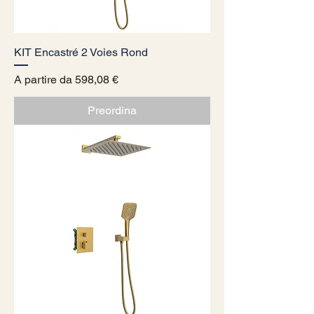
KIT Encastré 2 Voies Rond
Prezzo scontato
A partire da
598,08 €
Preordina