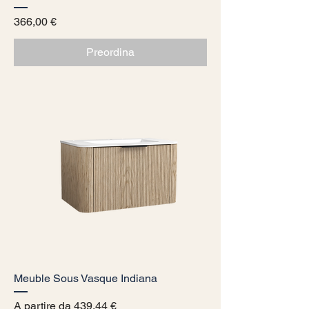
Prezzo
366,00 €
Preordina
Meuble Sous Vasque Indiana
Prezzo scontato
A partire da
439,44 €