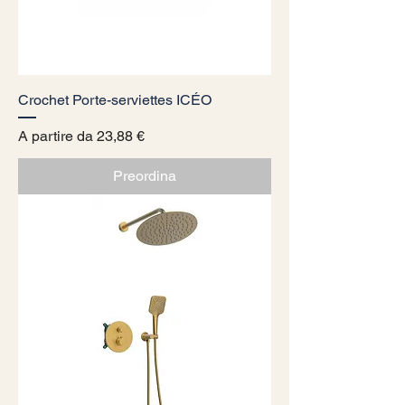
Crochet Porte-serviettes ICÉO
Prezzo scontato
A partire da
23,88 €
Preordina