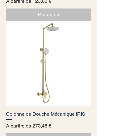
Prezzo scontato
A partire da
123,60 €
Preordina
Colonne de Douche Mécanique IRIS
Prezzo scontato
A partire da
273,48 €