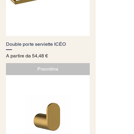
Double porte serviette ICÉO
Prezzo scontato
A partire da
54,48 €
Preordina