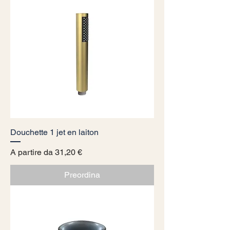
Douchette 1 jet en laiton
Prezzo scontato
A partire da
31,20 €
Preordina