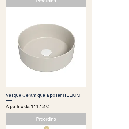
Preordina
Vasque Céramique à poser HELIUM
Prezzo scontato
A partire da
111,12 €
Preordina