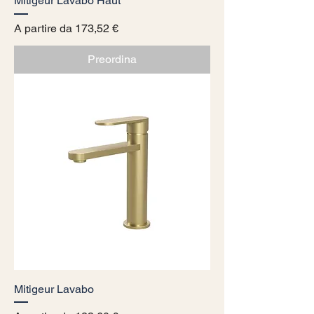
Mitigeur Lavabo Haut
Prezzo scontato
A partire da
173,52 €
Preordina
Mitigeur Lavabo