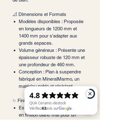
📐 Dimensions et Formats
Modèles disponibles : Proposée
en longueurs de 1200 mm et
1400 mm pour s'adapter aux
grands espaces.
Volume généreux : Présente une
épaisseur robuste de 120 mm et
une profondeur de 460 mm.
Conception : Plan à suspendre
fabriqué en MineralMarmo, un
matériau noble et résistant.
✨ Finitions et Personnalisation
Esthétique au choix : Disponible
en finition blanc mat pour un
QUA Ceramic-destock Vérifiez 63 avis sur Google
rendu contemporain ou blanc
brillant pour un éclat classique.
Installation : À noter que le