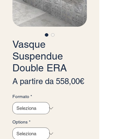
Vasque
Suspendue
Double ERA
Prezzo scontat
A partire da
558,00€
Formato
*
Options
*