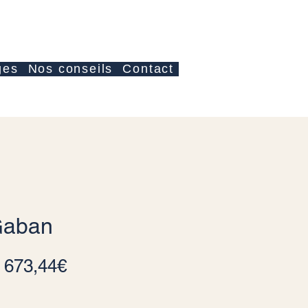
Accedi
ges
Nos conseils
Contact
Gaban
Prezzo scontato
a
673,44€