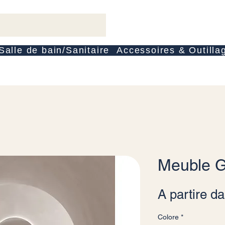
Salle de bain/Sanitaire
Accessoires & Outilla
Meuble 
A partire d
Colore
*