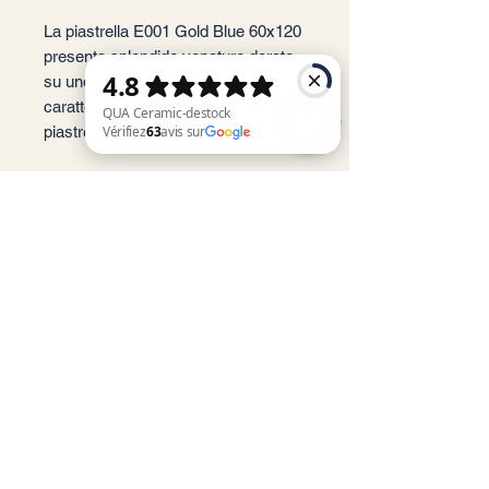
La piastrella E001 Gold Blue 60x120
presenta splendide venature dorate
su uno sfondo blu pietra. Unendo
carattere ed eleganza, questa
piastrella valorizzerà i vostri interni.
QUA Ceramic-destock Vérifiez 63 avis sur Google
Spessore: 11 mm
Service client
Informations légales
Conditions générales de vente
Politique de confidentialité
Mentions légales
RGPD