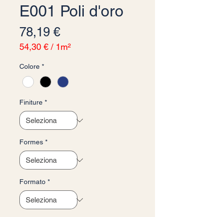
E001 Poli d'oro
Prezzo
78,19 €
54,30 €
/
1m²
54,30 €
Colore
*
ogni
1
Metro
quadrato
Finiture
*
Formes
*
Formato
*