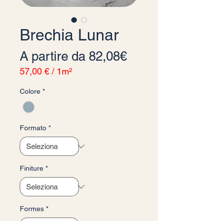
Brechia Lunar
Prezzo scontato
A partire da
82,08€
57,00 €
/
1m²
57,00 €
Colore
*
ogni
1
Metro
quadrato
Formato
*
Finiture
*
Formes
*