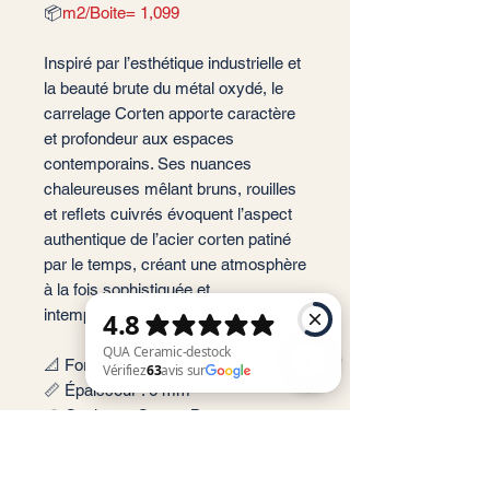
📦
m2/Boite= 1,099
Inspiré par l’esthétique industrielle et
la beauté brute du métal oxydé, le
carrelage Corten apporte caractère
et profondeur aux espaces
contemporains. Ses nuances
chaleureuses mêlant bruns, rouilles
et reflets cuivrés évoquent l’aspect
authentique de l’acier corten patiné
par le temps, créant une atmosphère
à la fois sophistiquée et
intemporelle.
📐 Format: 26x30,2 cm
📏 Épaisseur : 6 mm
🎨 Couleur : Corten Bronze
QUA Ceramic-destock Vérifiez 63 avis sur Google
✨ Finition : Satinée
📦 Conditionnement: 1,099 m2 par