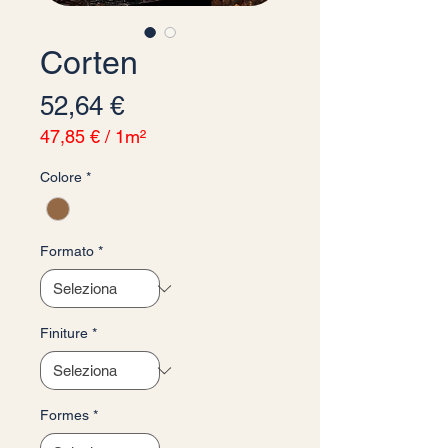
Corten
Prezzo
52,64 €
47,85 €
/
1m²
47,85 €
Colore
*
ogni
1
Metro
quadrato
Formato
*
Finiture
*
Formes
*