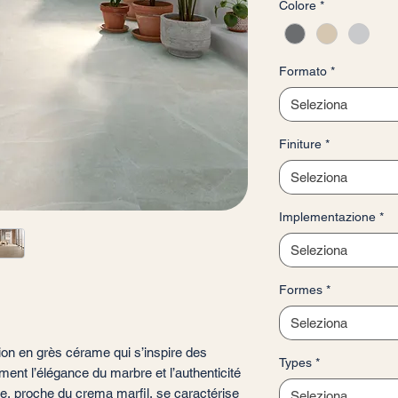
Colore
*
ogni
1
Metro
quadrato
Formato
*
Seleziona
Finiture
*
Seleziona
Implementazione
*
Seleziona
Formes
*
Seleziona
ion en grès cérame qui s’inspire des
Types
*
ment l’élégance du marbre et l’authenticité
née, proche du crema marfil, se caractérise
Seleziona