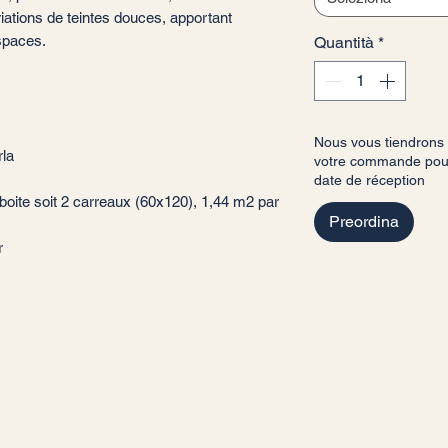
iations de teintes douces, apportant
 espaces.
Quantità
*
Nous vous tiendrons
rla
votre commande pour 
date de réception
oite soit 2 carreaux (60x120), 1,44 m2 par
Preordina
ur