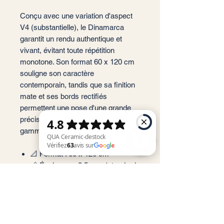
Conçu avec une variation d'aspect
V4 (substantielle), le Dinamarca
garantit un rendu authentique et
vivant, évitant toute répétition
monotone. Son format 60 x 120 cm
souligne son caractère
contemporain, tandis que sa finition
mate et ses bords rectifiés
permettent une pose d'une grande
précision pour un résultat haut de
gamme.
📐 Format : 60 x 120 cm
📏 Épaisseur : 9,5 mm (standard
QUA Ceramic-destock Vérifiez 63 avis sur Google
haute résistance)
🎨 Couleurs : Abedul, Acacia,
Arce, Nuez
🏠 Usage : Sol et Mur (Intérieur
privilégié)