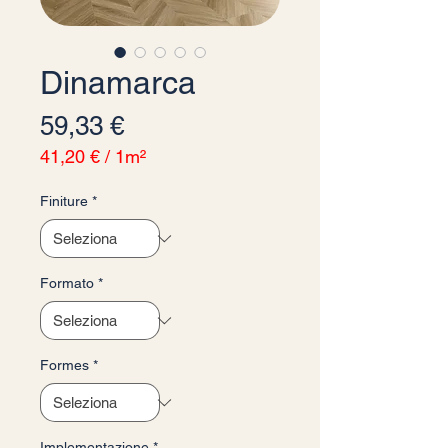
Dinamarca
Prezzo
59,33 €
41,20 €
/
1m²
41,20 €
ogni
Finiture
*
1
Metro
quadrato
Formato
*
Formes
*
Implementazione
*