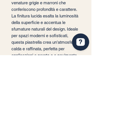
venature grigie e marroni che
conferiscono profondità e carattere.
La finitura lucida esalta la luminosità
della superficie e accentua le
sfumature naturali del design. Ideale
per spazi moderni e sofisticati,
questa piastrella crea un'atmosfera
calda e raffinata, perfetta per
applicazioni a parete o a pavimento
in interni contemporanei.
Service client
Informations légales
Conditions générales de vente
Politique de confidentialité
Mentions légales