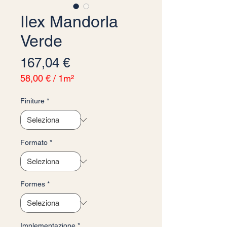
Ilex Mandorla
Verde
Prezzo
167,04 €
58,00 €
/
1m²
58,00 €
ogni
Finiture
*
1
Metro
quadrato
Formato
*
Formes
*
Implementazione
*