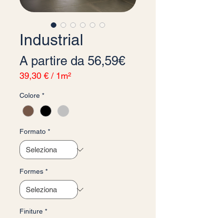
Industrial
Prezzo scontato
A partire da
56,59€
39,30 €
/
1m²
39,30 €
Colore
*
ogni
1
Metro
quadrato
Formato
*
Formes
*
Finiture
*