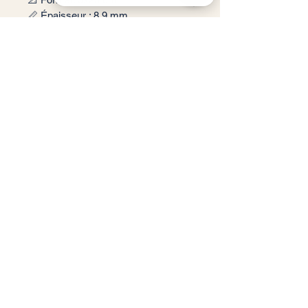
📏 Épaisseur : 8,9 mm
QUA Ceramic-destock Vérifiez 63 avis sur Google
🎨 Couleur : Anthracite, Blue, Green,
Grey, Ivory, Terracota, White
✨ Finition : Brillante
📦 Conditionnement: 0,48 m2 par
boite soit 40 pièces
🏠 Implantation: Intérieur
Service client
Informations légales
Conditions générales de vente
Politique de confidentialité
Mentions légales
RGPD