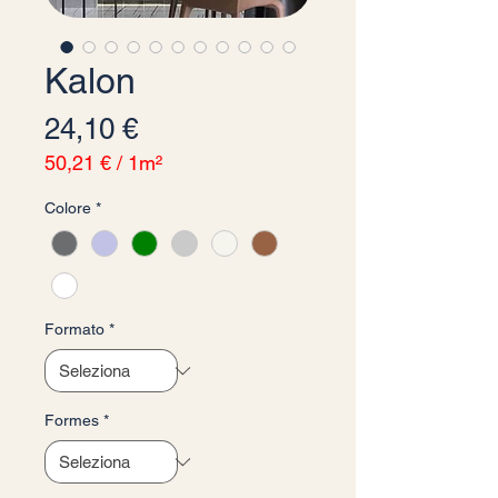
Kalon
Prezzo
24,10 €
50,21 €
/
1m²
50,21 €
Colore
*
ogni
1
Metro
quadrato
Formato
*
Formes
*