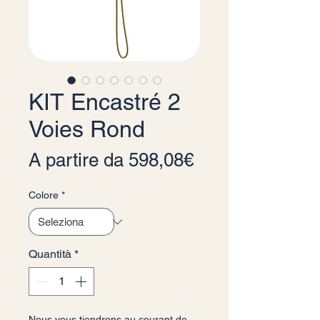
KIT Encastré 2
Voies Rond
Prezzo scontat
A partire da
598,08€
Colore
*
Quantità
*
Nous vous tiendrons au courant de