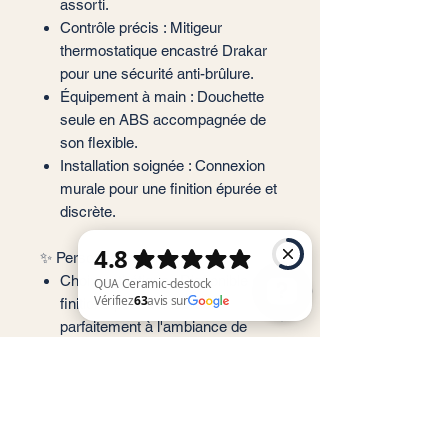
assorti.
Contrôle précis : Mitigeur
thermostatique encastré Drakar
pour une sécurité anti-brûlure.
Équipement à main : Douchette
seule en ABS accompagnée de
son flexible.
Installation soignée : Connexion
murale pour une finition épurée et
discrète.
✨ Personnalisation
Choix esthétique : Disponible en 7
finitions pour s'accorder
parfaitement à l'ambiance de
QUA Ceramic-destock Vérifiez 63 avis sur Google
votre pièce.
Design cohérent : Chaque
élément adopte une ligne carrée
pour une harmonie visuelle totale.