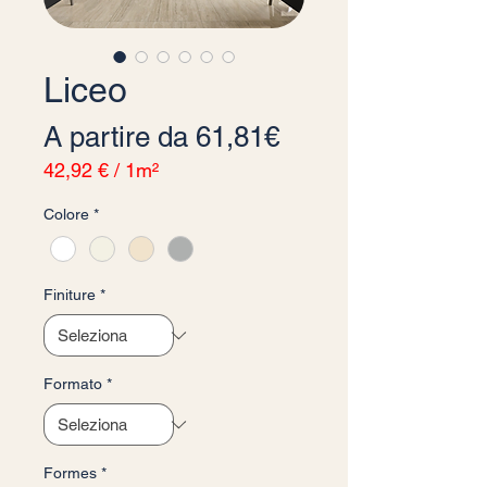
Liceo
Prezzo scontato
A partire da
61,81€
42,92 €
/
1m²
42,92 €
Colore
*
ogni
1
Metro
quadrato
Finiture
*
Formato
*
Formes
*