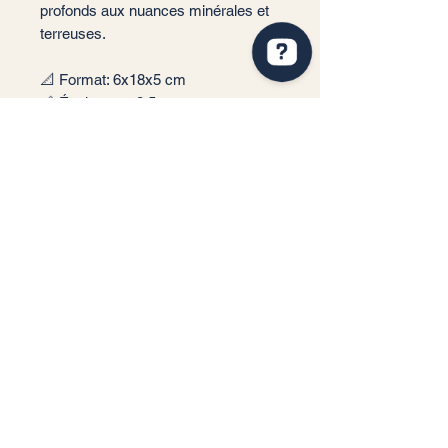
profonds aux nuances minérales et
terreuses.
📐 Format: 6x18x5 cm
📏 Épaisseur : 8,5 mm
🎨 Couleur : Linen, Sand, Caramel,
Cinnamon, Coral, Olive, Forest,
Emerald
✨ Finition : Polie
📦 Conditionnement: 0,51 m2 par
boite soit 45 carreaux
🏠 Implantation: Intérieur
Service client
Informations légales
Conditions générales de vente