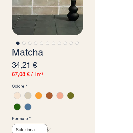
Matcha
Prezzo
34,21 €
67,08 €
/
1m²
67,08 €
Colore
*
ogni
1
Metro
quadrato
Formato
*