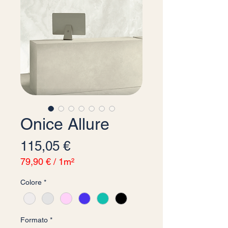
Onice Allure
Prezzo
115,05 €
79,90 €
/
1m²
79,90 €
Colore
*
ogni
1
Metro
quadrato
Formato
*