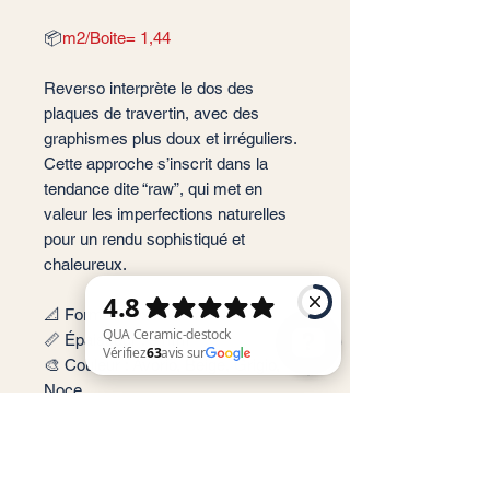
📦
m2/Boite= 1,44
Reverso interprète le dos des
plaques de travertin, avec des
graphismes plus doux et irréguliers.
Cette approche s’inscrit dans la
tendance dite “raw”, qui met en
valeur les imperfections naturelles
pour un rendu sophistiqué et
chaleureux.
📐 Format: 60x120 cm
📏 Épaisseur : 9 mm
🎨 Couleur : Avorio, Beige, Grigio,
Noce
QUA Ceramic-destock Vérifiez 63 avis sur Google
✨ Finition : Mate
📦 Conditionnement: 1,44 m2 par
boite soit 2 carreaux