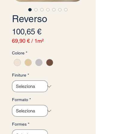
Reverso
Prezzo
100,65 €
69,90 €
/
1m²
69,90 €
Colore
*
ogni
1
Metro
quadrato
Finiture
*
Formato
*
Formes
*