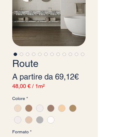
Route
Prezzo scontato
A partire da
69,12€
48,00 €
/
1m²
48,00 €
Colore
*
ogni
1
Metro
quadrato
Formato
*