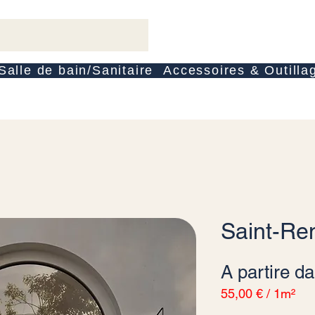
Salle de bain/Sanitaire
Accessoires & Outilla
Saint-R
A partire d
55,00 €
/
1m²
55,00 €