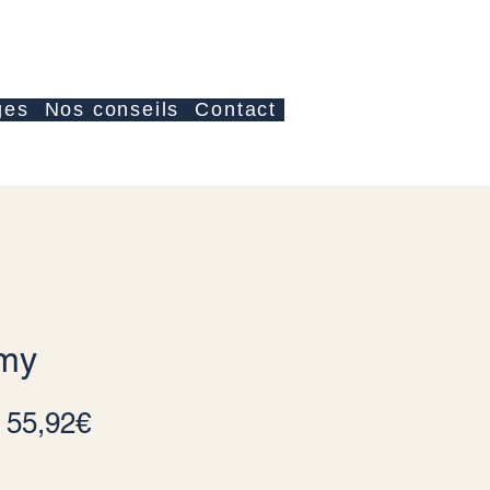
Accedi
ges
Nos conseils
Contact
emy
Prezzo scontato
a
55,92€