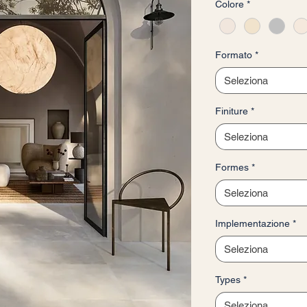
Colore
*
ogni
1
Metro
quadrato
Formato
*
Seleziona
Finiture
*
Seleziona
Formes
*
Seleziona
Implementazione
*
Seleziona
Types
*
Seleziona