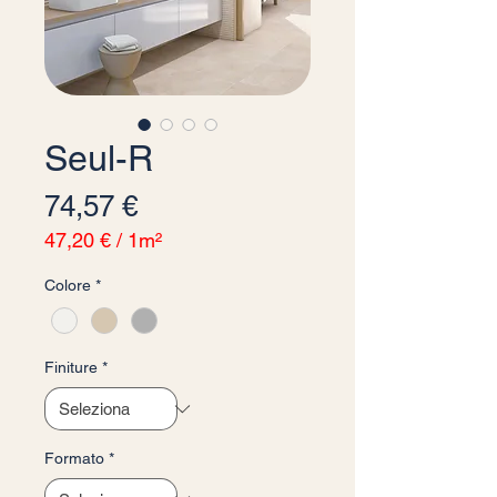
Seul-R
Prezzo
74,57 €
47,20 €
/
1m²
47,20 €
Colore
*
ogni
1
Metro
quadrato
Finiture
*
Formato
*