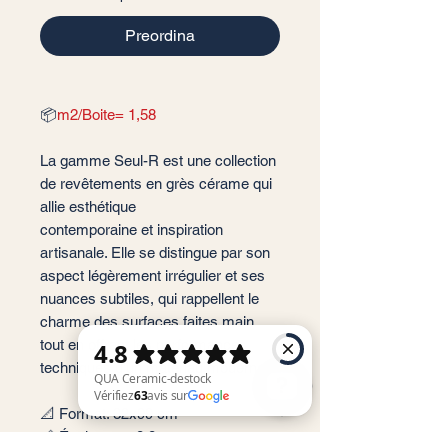
Preordina
📦
m2/Boite= 1,58
La gamme Seul-R est une collection
de revêtements en grès cérame qui
allie esthétique
contemporaine et inspiration
artisanale. Elle se distingue par son
aspect légèrement irrégulier et ses
nuances subtiles, qui rappellent le
charme des surfaces faites main
tout en offrant les performances
techniques d’un matériau moderne.
📐 Format: 32x99 cm
📏 Épaisseur : 8,8 mm
QUA Ceramic-destock Vérifiez 63 avis sur Google