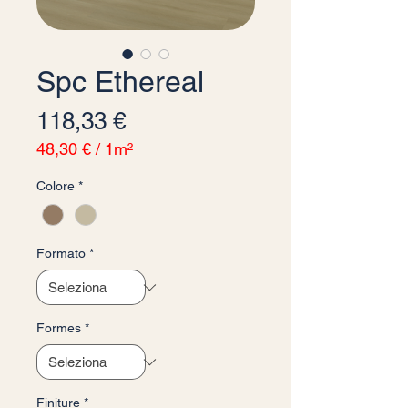
Spc Ethereal
Prezzo
118,33 €
48,30 €
/
1m²
48,30 €
Colore
*
ogni
1
Metro
quadrato
Formato
*
Formes
*
Finiture
*