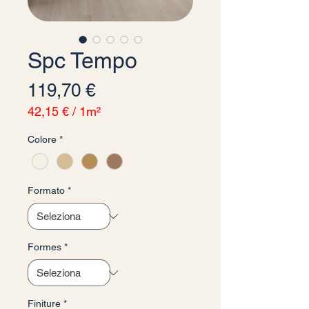
Spc Tempo
Prezzo
119,70 €
42,15 €
/
1m²
42,15 €
Colore
*
ogni
1
Metro
quadrato
Formato
*
Formes
*
Finiture
*