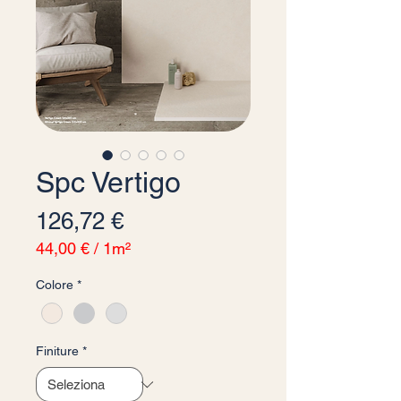
Spc Vertigo
Prezzo
126,72 €
44,00 €
/
1m²
44,00 €
Colore
*
ogni
1
Metro
quadrato
Finiture
*