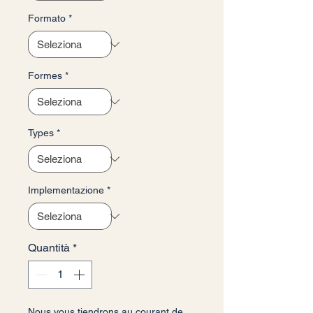
Formato
*
Formes
*
Types
*
Implementazione
*
Quantità
*
Nous vous tiendrons au courant de