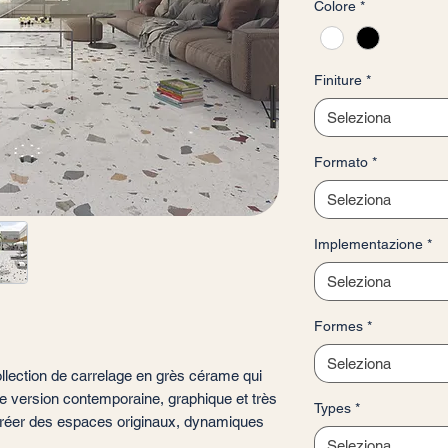
Colore
*
ogni
1
Metro
quadrato
Finiture
*
Seleziona
Formato
*
Seleziona
Implementazione
*
Seleziona
Formes
*
Seleziona
llection de carrelage en grès cérame qui
ne version contemporaine, graphique et très
Types
*
 créer des espaces originaux, dynamiques
Seleziona