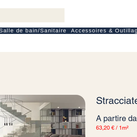
Salle de bain/Sanitaire
Accessoires & Outilla
Stracciat
A partire d
63,20 €
/
1m²
63,20 €