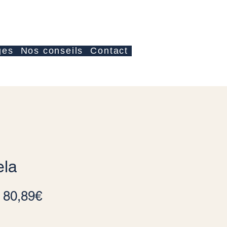
Accedi
ges
Nos conseils
Contact
ela
Prezzo scontato
a
80,89€