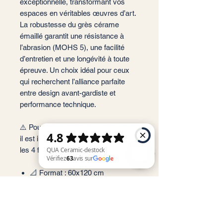
exceptionnelle, transformant vos
espaces en véritables œuvres d’art.
La robustesse du grès cérame
émaillé garantit une résistance à
l’abrasion (MOHS 5), une facilité
d’entretien et une longévité à toute
épreuve. Un choix idéal pour ceux
qui recherchent l’alliance parfaite
entre design avant-gardiste et
performance technique.
⚠️ Pour un rendu Bookmatch parfait,
il est indispensable de commander
les 4 faces (A, B, C, D) ensemble.
📐 Format : 60x120 cm
QUA Ceramic-destock Vérifiez 63 avis sur Google
📏 Épaisseur : 7 mm
🏠 Usage : Sol et Mur (intérieur)
✨ Finition : Tam Parlak / Full
Lappato (brillant miroir)