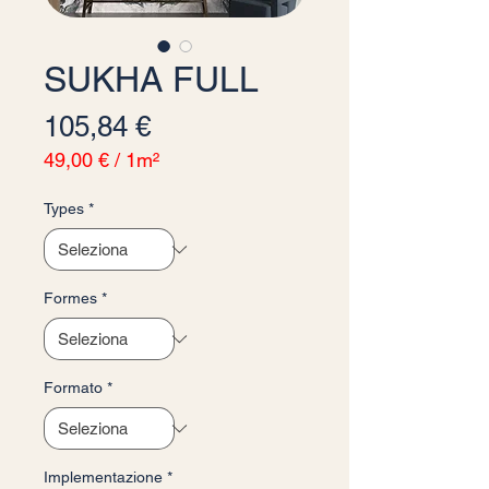
SUKHA FULL
Prezzo
105,84 €
49,00 €
/
1m²
49,00 €
ogni
Types
*
1
Metro
quadrato
Formes
*
Formato
*
Implementazione
*