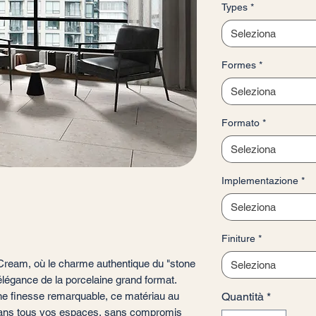
Types
*
ogni
1
Seleziona
Metro
quadrato
Formes
*
Seleziona
Formato
*
Seleziona
Implementazione
*
Seleziona
Finiture
*
 Cream, où le charme authentique du "stone
Seleziona
’élégance de la porcelaine grand format.
e finesse remarquable, ce matériau au
Quantità
*
 dans tous vos espaces, sans compromis