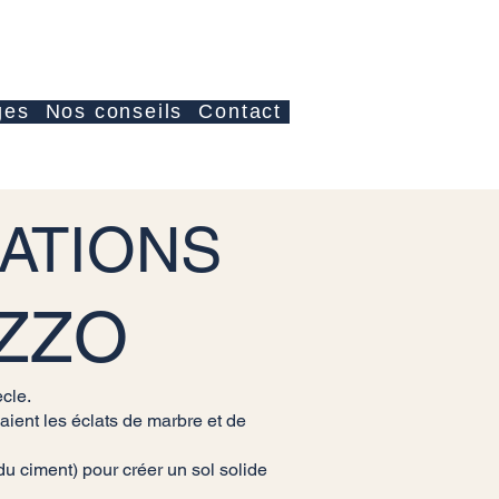
Accedi
ges
Nos conseils
Contact
RATIONS
ZZO
ècle.
isaient les éclats de marbre et de
du ciment) pour créer un sol solide