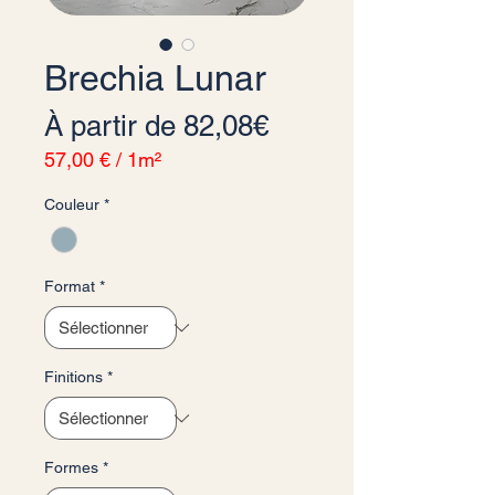
Brechia Lunar
Prix promotionnel
À partir de
82,08€
57,00 €
/
1m²
57,00 €
Couleur
*
pour
1
Mètre
carré
Format
*
Finitions
*
Formes
*