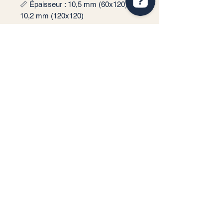
📏 Épaisseur : 10,5 mm (60x120),
10,2 mm (120x120)
🎨 Couleur : Azul
✨ Finition : Polimat
📦 Conditionnement: 1,44 m2 par
boite soit 2 carreaux (60x120), 1,44
m2 par boite soit un carreau
(120x120)
🏠 Implantation: Intérieur
Service client
Informations légales
Conditions générales de vente
Politique de confidentialité
Mentions légales
RGPD