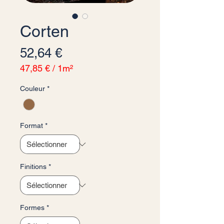
Corten
Prix
52,64 €
47,85 €
/
1m²
47,85 €
Couleur
*
pour
1
Mètre
carré
Format
*
Finitions
*
Formes
*