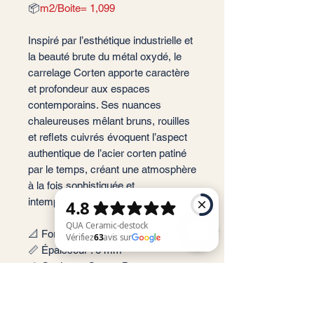
📦
m2/Boite= 1,099
Inspiré par l’esthétique industrielle et
la beauté brute du métal oxydé, le
carrelage Corten apporte caractère
et profondeur aux espaces
contemporains. Ses nuances
chaleureuses mêlant bruns, rouilles
et reflets cuivrés évoquent l’aspect
authentique de l’acier corten patiné
par le temps, créant une atmosphère
à la fois sophistiquée et
intemporelle.
📐 Format: 26x30,2 cm
📏 Épaisseur : 6 mm
🎨 Couleur : Corten Bronze
QUA Ceramic-destock Vérifiez 63 avis sur Google
✨ Finition : Satinée
📦 Conditionnement: 1,099 m2 par