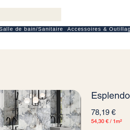
Salle de bain/Sanitaire
Accessoires & Outilla
Esplendo
Prix
78,19 €
54,30 €
/
1m²
54,30 €