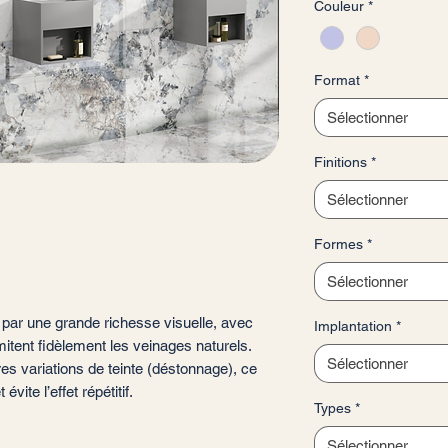
Couleur
*
pour
1
Mètre
carré
Format
*
Sélectionner
Finitions
*
Sélectionner
Formes
*
Sélectionner
 par une grande richesse visuelle, avec
Implantation
*
imitent fidèlement les veinages naturels.
Sélectionner
s variations de teinte (déstonnage), ce
évite l’effet répétitif.
Types
*
Sélectionner