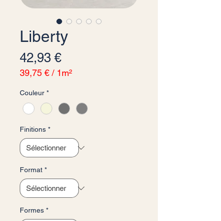
Liberty
Prix
42,93 €
39,75 €
/
1m²
39,75 €
Couleur
*
pour
1
Mètre
carré
Finitions
*
Format
*
Formes
*