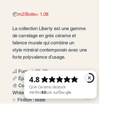
📦
m2/Boite= 1,08
La collection Liberty est une gamme
de carrelage en grès cérame et
faïence murale qui combine un
style minéral contemporain avec une
forte polyvalence d’usage.
📐 Format: 60x60 cm
📏 Épaisseur : 9 mm
🎨 Couleur : Beige; Dark, Grey,
White
✨ Finition : Mate
QUA Ceramic-destock Vérifiez 63 avis sur Google
📦 Conditionnement: 1,08 m2 par
boite soit 3 carreaux
🏠 Implantation: Intérieur et
extérieur