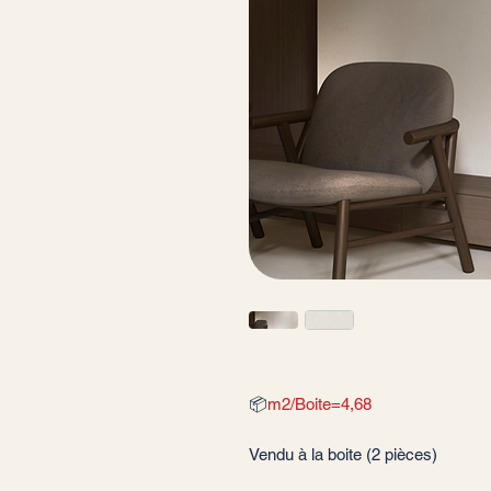
📦
m2/Boite=4,68
Vendu à la boite (2 pièces)