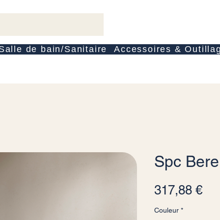
Salle de bain/Sanitaire
Accessoires & Outilla
Spc Ber
Pri
317,88 €
Couleur
*