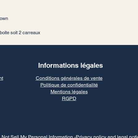
rown
boite soit 2 carreaux
Informations légales
nt
Conditions générales de vente
Politique de confidentialité
Mentions légales
RGPD
 Not Sell My Personal Information
-Privacy policy and legal noti