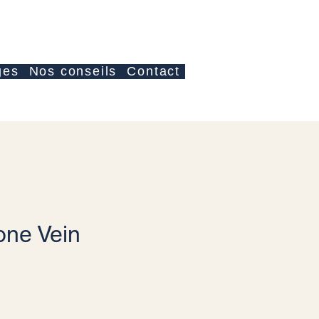
Se connecter
ges
Nos conseils
Contact
one Vein
x