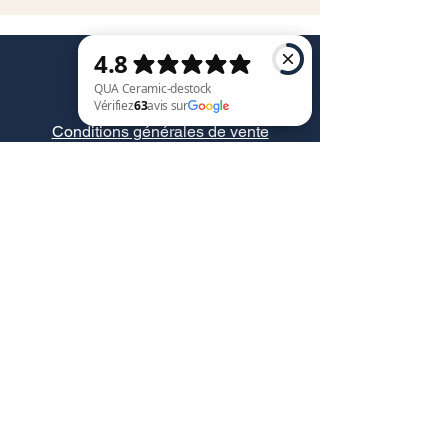
Service client
Informations légales
Conditions générales de vente
QUA Ceramic-destock Vérifiez 63 avis sur Google
Politique de confidentialité
Mentions légales
RGPD
Contact@quaceramic.fr
Nous contacter
Retour et remboursement
Moyens de paiement
Livraison et retrait
FAQ
Do Not Sell My Personal Information