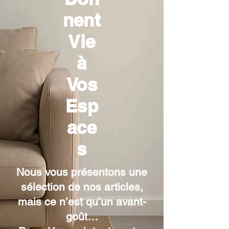
nent
Vie
à
Vos
Esp
ace
s
Nous vous présentons une
sélection de nos articles,
mais ce n’est qu’un avant-
goût…