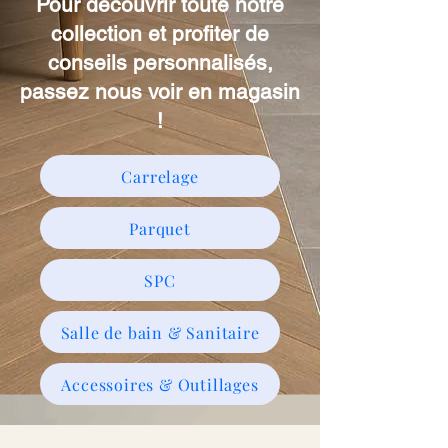
Pour découvrir toute notre
collection et profiter de
conseils personnalisés,
passez nous voir en magasin
!
Carrelage
Parquet
SPC
Salle de bain & Sanitaire
Accessoires & Outillages