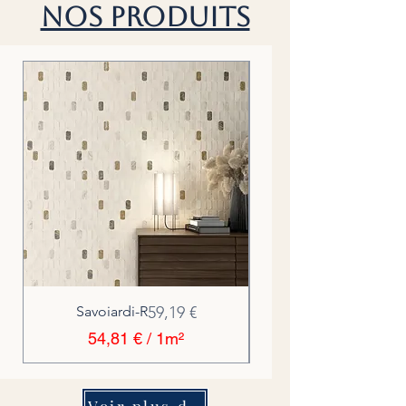
Nos Produits
Preis
Savoiardi-R
59,19 €
54,81 €
/
1m²
5
4
,