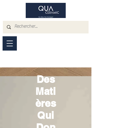
Des
Mati
ères
Qui
Don