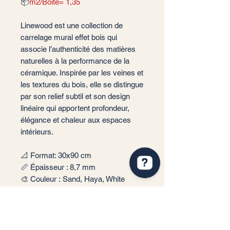
📦
m2/Boite= 1,35
Linewood est une collection de
carrelage mural effet bois qui
associe l’authenticité des matières
naturelles à la performance de la
céramique. Inspirée par les veines et
les textures du bois, elle se distingue
par son relief subtil et son design
linéaire qui apportent profondeur,
élégance et chaleur aux espaces
intérieurs.
📐 Format: 30x90 cm
📏 Épaisseur : 8,7 mm
🎨 Couleur : Sand, Haya, White
✨ Finition : Mate
📦 Conditionnement: 1,35 m2 par
boite soit 5 carreaux
🏠 Implantation: Intérieur