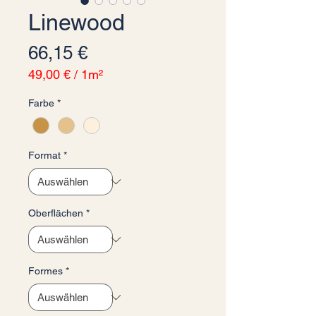
Linewood
Preis
66,15 €
49,00 €
/
1m²
49,00 €
Farbe
*
pro
1
Quadratmeter
Format
*
Oberflächen
*
Formes
*